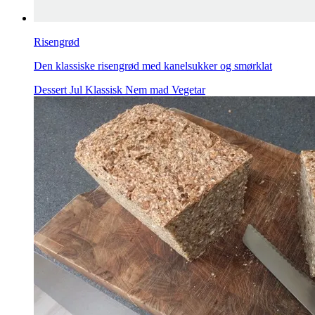
Risengrød
Den klassiske risengrød med kanelsukker og smørklat
Dessert
Jul
Klassisk
Nem mad
Vegetar