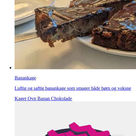
Banankage
Luftig og saftig banankage som smager både børn og voksne
Kager
Ovn
Banan
Chokolade